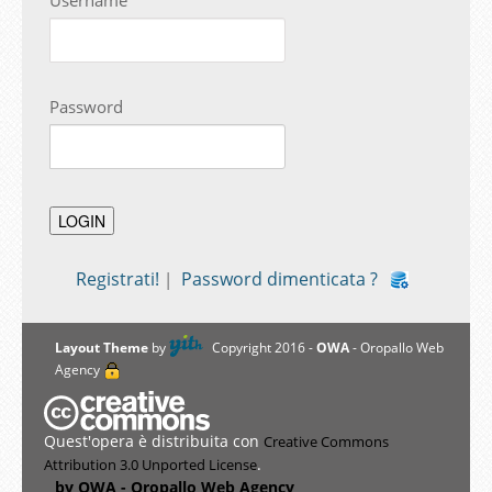
Password
Registrati!
Password dimenticata ?
|
Layout Theme
by
Copyright 2016 -
OWA
- Oropallo Web
Agency
Quest'opera è distribuita con
Creative Commons
.
Attribution 3.0 Unported License
by OWA - Oropallo Web Agency