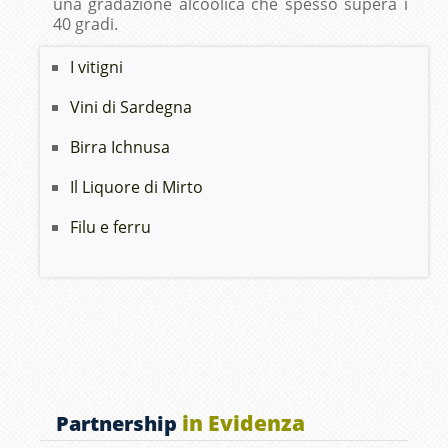
una gradazione alcoolica che spesso supera i
40 gradi.
I vitigni
Vini di Sardegna
Birra Ichnusa
Il Liquore di Mirto
Filu e ferru
in Evidenza
Partnership