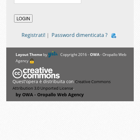
Registrati!
Password dimenticata ?
|
Layout Theme
by
Copyright 2016 -
OWA
- Oropallo Web
Agency
Quest'opera è distribuita con
Creative Commons
.
Attribution 3.0 Unported License
by OWA - Oropallo Web Agency