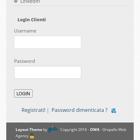
LinkedIn
Login Clienti
Username
Password
Registrati!
Password dimenticata ?
|
Layout Theme
by
Copyright 2016 -
OWA
- Oropallo Web
Agency