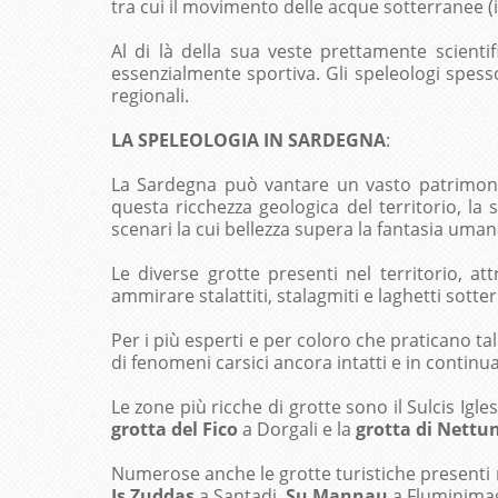
tra cui il movimento delle acque sotterranee (i
Al di là della sua veste prettamente scienti
essenzialmente sportiva. Gli speleologi spesso
regionali.
LA SPELEOLOGIA IN SARDEGNA
:
La Sardegna può vantare un vasto patrimonio
questa ricchezza geologica del territorio, la 
scenari la cui bellezza supera la fantasia uman
Le diverse grotte presenti nel territorio, a
ammirare stalattiti, stalagmiti e laghetti sot
Per i più esperti e per coloro che praticano ta
di fenomeni carsici ancora intatti e in continu
Le zone più ricche di grotte sono il Sulcis Igl
grotta del Fico
a Dorgali e la
grotta di Nettu
Numerose anche le grotte turistiche presenti nel
Is Zuddas
a Santadi,
Su Mannau
a Fluminima