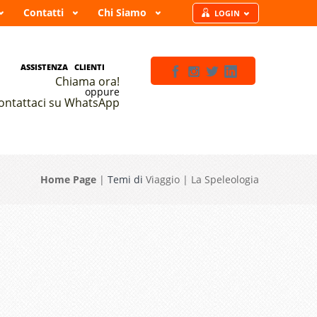
Contatti
Chi Siamo
LOGIN
SSISTENZA CLIENTI
Chiama ora!
oppure
ontattaci su WhatsApp
Home Page
|
Temi di
Viaggio
|
La Speleologia