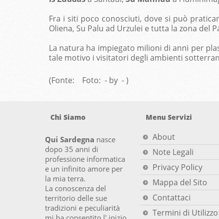
Fra i siti poco conosciuti, dove si può praticar
Oliena, Su Palu ad Urzulei e tutta la zona del 
La natura ha impiegato milioni di anni per plas
tale motivo i visitatori degli ambienti sotterran
(Fonte: Foto: - by - )
Chi Siamo
Menu Servizi
About
Qui Sardegna
nasce
dopo 35 anni di
Note Legali
professione informatica
Privacy Policy
e un infinito amore per
la mia terra.
Mappa del Sito
La conoscenza del
Contattaci
territorio delle sue
tradizioni e peculiarità
Termini di Utilizzo
mi ha consentito l' inizio