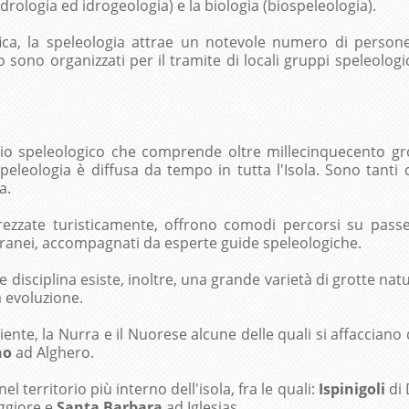
drologia ed idrogeologia) e la biologia (biospeleologia).
fica, la speleologia attrae un notevole numero di persone
 sono organizzati per il tramite di locali gruppi speleolog
 speleologico che comprende oltre millecinquecento grot
speleologia è diffusa da tempo in tutta l'Isola. Sono tanti 
a.
ttrezzate turisticamente, offrono comodi percorsi su pass
terranei, accompagnati da esperte guide speleologiche.
le disciplina esiste, inoltre, una grande varietà di grotte na
a evoluzione.
esiente, la Nurra e il Nuorese alcune delle quali si affaccian
no
ad Alghero.
 territorio più interno dell'isola, fra le quali:
Ispinigoli
di 
ggiore e
Santa Barbara
ad Iglesias.