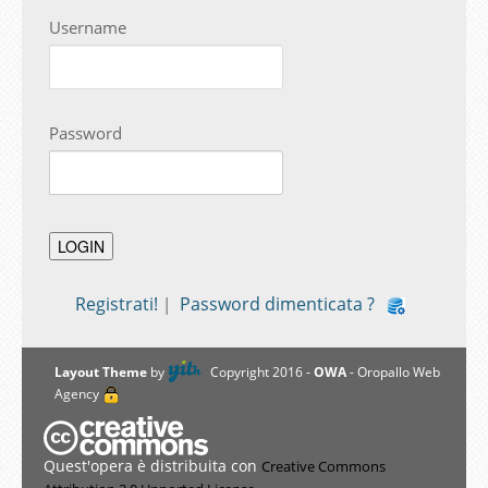
Username
Password
Registrati!
Password dimenticata ?
|
Layout Theme
by
Copyright 2016 -
OWA
- Oropallo Web
Agency
Quest'opera è distribuita con
Creative Commons