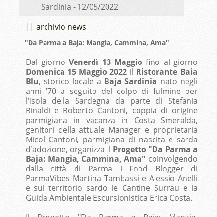
Sardinia - 12/05/2022
|| archivio news
"Da Parma a Baja: Mangia, Cammina, Ama"
Dal giorno
Venerdì 13 Maggio
fino al giorno
Domenica 15 Maggio 2022
il
Ristorante Baia
Blu
, storico locale a
Baja Sardinia
nato negli
anni ’70 a seguito del colpo di fulmine per
l'Isola della Sardegna da parte di Stefania
Rinaldi e Roberto Cantoni, coppia di origine
parmigiana in vacanza in Costa Smeralda,
genitori della attuale Manager e proprietaria
Micol Cantoni, parmigiana di nascita e sarda
d'adozione, organizza il
Progetto "Da Parma a
Baja: Mangia, Cammina, Ama"
coinvolgendo
dalla città di Parma i Food Blogger di
ParmaVibes Martina Tambassi e Alessio Anelli
e sul territorio sardo le Cantine Surrau e la
Guida Ambientale Escursionistica Erica Costa.
Il Progetto "Da Parma a Baja: Mangia,