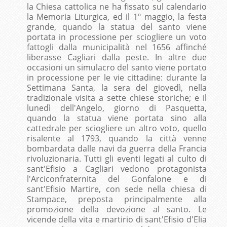
la Chiesa cattolica ne ha fissato sul calendario
la Memoria Liturgica, ed il 1º maggio, la festa
grande, quando la statua del santo viene
portata in processione per sciogliere un voto
fattogli dalla municipalità nel 1656 affinché
liberasse Cagliari dalla peste. In altre due
occasioni un simulacro del santo viene portato
in processione per le vie cittadine: durante la
Settimana Santa, la sera del giovedì, nella
tradizionale visita a sette chiese storiche; e il
lunedì dell'Angelo, giorno di Pasquetta,
quando la statua viene portata sino alla
cattedrale per sciogliere un altro voto, quello
risalente al 1793, quando la città venne
bombardata dalle navi da guerra della Francia
rivoluzionaria. Tutti gli eventi legati al culto di
sant'Efisio a Cagliari vedono protagonista
l'Arciconfraternita del Gonfalone e di
sant'Efisio Martire, con sede nella chiesa di
Stampace, preposta principalmente alla
promozione della devozione al santo. Le
vicende della vita e martirio di sant'Efisio d'Elia