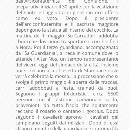
dall'Arciconfaternita del Gonfalone. I
preparativi iniziano il 30 aprile con la vestizione
del santo e l'aggiunta di gioielli in oro offerti
como ex voto. Dopo il presidente
dell'arciconfraternita e il sacrista maggiore
depongono la statua all'interno del cocchio. La
mattina del 1º maggio "Su Carradori" addobba
i buoi che dovranno trasportare il cocchio fino
a Nora. Poi il terzo guardiano, accompagnato
da "Sa Guardianìa", si reca in comune dove lo
attende l'Alter Nos, un tempo rappresentante
del viceré, oggi del sindaco della città. Insieme
poi si recano alla chiesetta di Stampace dove
verrà celebrata la messa. La processione che si
svolge il primo maggio è aperta dalle traccas,
carri addobbati a festa, trainati da buoi.
Seguono i gruppi folkloristici, circa 5500
persone con il costume tradizionale sardo,
provenienti da tutta l'isola che solitamente
recitano il rosario o cantano i goccius. Dopo
seguono i cavalieri; aprono i cavalieri del
campidano seguiti dai miliziani. Dopo di essi
sfilano i membri della guardianìa e in prima fila