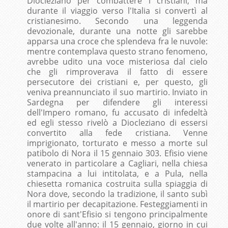
Diocleziano per combattere i cristiani, ma
durante il viaggio verso l'Italia si convertì al
cristianesimo. Secondo una leggenda
devozionale, durante una notte gli sarebbe
apparsa una croce che splendeva fra le nuvole:
mentre contemplava questo strano fenomeno,
avrebbe udito una voce misteriosa dal cielo
che gli rimproverava il fatto di essere
persecutore dei cristiani e, per questo, gli
veniva preannunciato il suo martirio. Inviato in
Sardegna per difendere gli interessi
dell'Impero romano, fu accusato di infedeltà
ed egli stesso rivelò a Diocleziano di essersi
convertito alla fede cristiana. Venne
imprigionato, torturato e messo a morte sul
patibolo di Nora il 15 gennaio 303. Efisio viene
venerato in particolare a Cagliari, nella chiesa
stampacina a lui intitolata, e a Pula, nella
chiesetta romanica costruita sulla spiaggia di
Nora dove, secondo la tradizione, il santo subì
il martirio per decapitazione. Festeggiamenti in
onore di sant'Efisio si tengono principalmente
due volte all'anno: il 15 gennaio, giorno in cui