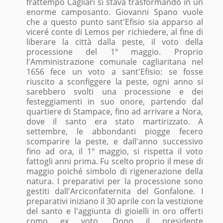
frattempo Cagliari si stava trasformando in un
enorme camposanto. Giovanni Spano vuole
che a questo punto sant'Efisio sia apparso al
viceré conte di Lemos per richiedere, al fine di
liberare la città dalla peste, il voto della
processione del 1º maggio. Proprio
l'Amministrazione comunale cagliaritana nel
1656 fece un voto a sant'Efisio: se fosse
riuscito a sconfiggere la peste, ogni anno si
sarebbero svolti una processione e dei
festeggiamenti in suo onore, partendo dal
quartiere di Stampace, fino ad arrivare a Nora,
dove il santo era stato martirizzato. A
settembre, le abbondanti piogge fecero
scomparire la peste, e dall'anno successivo
fino ad ora, il 1º maggio, si rispetta il voto
fattogli anni prima. Fu scelto proprio il mese di
maggio poiché simbolo di rigenerazione della
natura. I preparativi per la processione sono
gestiti dall'Arciconfaternita del Gonfalone. I
preparativi iniziano il 30 aprile con la vestizione
del santo e l'aggiunta di gioielli in oro offerti
como ex voto. Dopo il presidente