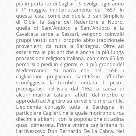
più importante di Cagliari. Si svolge ogni anno
il 1º maggio, ininterrottamente dal 1657. In
questa festa, come per quella di san Simplicio
di Olbia, la Sagra del Redentore a Nuoro,
quella di Sant'Antioco a Sant'Antioco e la
Cavalcata sarda a Sassari, vengono coinvolti
gruppi vestiti con il proprio abito tradizionale
provenienti da tutta la Sardegna. Oltre ad
essere tra le più antiche è anche la più lunga
processione religiosa italiana, con circa 65 km
percorsi a piedi in 4 giorni, e la più grande del
Mediterraneo. Si narra che nel 1656 i
cagliaritani pregarono sant'Efisio affinché
sconfiggesse la terribile ondata di peste,
propagatasi nell'isola dal 1652 a causa di
alcuni marinai catalani affetti dal morbo e
approdati ad Alghero su un veliero mercantile.
L'epidemia contagiò tutta la Sardegna, in
particolare Cagliari, nella quale morirono circa
diecimila abitanti, con la popolazione cittadina
quasi dimezzata. Prima vittima cagliaritana fu
l'arcivescovo Don Bernardo De La Cabra. Nel