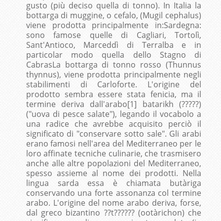
gusto (più deciso quella di tonno). In Italia la
bottarga di muggine, o cefalo, (Mugil cephalus)
viene prodotta principalmente in:Sardegna:
sono famose quelle di Cagliari, Tortolì,
Sant'Antioco, Marceddì di Terralba e in
particolar modo quella dello Stagno di
CabrasLa bottarga di tonno rosso (Thunnus
thynnus), viene prodotta principalmente negli
stabilimenti di Carloforte. L'origine del
prodotto sembra essere stata fenicia, ma il
termine deriva dall'arabo[1] batarikh (?????)
("uova di pesce salate"), legando il vocabolo a
una radice che avrebbe acquisito perciò il
significato di "conservare sotto sale". Gli arabi
erano famosi nell'area del Mediterraneo per le
loro affinate tecniche culinarie, che trasmisero
anche alle altre popolazioni del Mediterraneo,
spesso assieme al nome dei prodotti. Nella
lingua sarda essa è chiamata butàriga
conservando una forte assonanza col termine
arabo. L'origine del nome arabo deriva, forse,
dal greco bizantino ??t?????? (ootàrichon) che