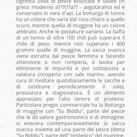
significa uova di pesce essiccate e salate (in
greco moderno a???t??a?? - avgotàraho) ed è
conservato in cera d'api. La bottarga di tonno
ha un colore che varia dal rosa chiaro a quello
scuro, mentre quella di muggine ha un colore
ambrato. Anche le pezzature variano. La baffa
di un tonno di oltre 100 chili può superare il
chilo di peso, mentre non superano i 400
grammi quelle di muggine. La sacca ovarica
viene estratta dal pesce femmina e facendo
attenzione a non romperla, è lavata per
eliminarne le impurità e poi sottoposta a
salatura (ricoperta con sale marino, avendo
cura di rivoltare quotidianamente le sacche e
di sostituire periodicamente il sale),
pressatura e stagionatura. È un alimento
apprezzato per l'alto tenore di proteine.
Particolare pregio commerciale ha la Bottarga
di muggine con "Su Biddiu", parte del pesce
che le dà valore gastronomico e di immagine:
si eviscera contemporaneamente la sacca
ovarica insieme ad una parte del pesce (detta
"Su Biddiu"), parte dell'"ombelico" del muggine.