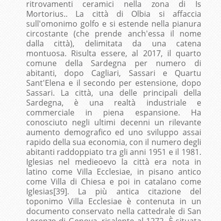
ritrovamenti ceramici nella zona di Is
Mortorius.. La città di Olbia si affaccia
sull'omonimo golfo e si estende nella pianura
circostante (che prende anch'essa il nome
dalla città), delimitata da una catena
montuosa. Risulta essere, al 2017, il quarto
comune della Sardegna per numero di
abitanti, dopo Cagliari, Sassari e Quartu
Sant'Elena e il secondo per estensione, dopo
Sassari. La città, una delle principali della
Sardegna, è una realtà industriale e
commerciale in piena espansione. Ha
conosciuto negli ultimi decenni un rilevante
aumento demografico ed uno sviluppo assai
rapido della sua economia, con il numero degli
abitanti raddoppiato tra gli anni 1951 e il 1981.
Iglesias nel medieoevo la città era nota in
latino come Villa Ecclesiae, in pisano antico
come Villa di Chiesa e poi in catalano come
Iglesias[39]. La più antica citazione del
toponimo Villa Ecclesiae è contenuta in un
documento conservato nella cattedrale di San