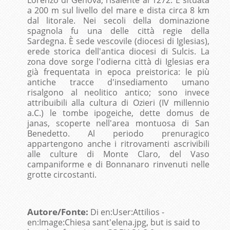
Lorenzo di Genova, risalente al 1272. È situata
a 200 m sul livello del mare e dista circa 8 km
dal litorale. Nei secoli della dominazione
spagnola fu una delle città regie della
Sardegna. È sede vescovile (diocesi di Iglesias),
erede storica dell'antica diocesi di Sulcis. La
zona dove sorge l'odierna città di Iglesias era
già frequentata in epoca preistorica: le più
antiche tracce d'insediamento umano
risalgono al neolitico antico; sono invece
attribuibili alla cultura di Ozieri (IV millennio
a.C.) le tombe ipogeiche, dette domus de
janas, scoperte nell'area montuosa di San
Benedetto. Al periodo prenuragico
appartengono anche i ritrovamenti ascrivibili
alle culture di Monte Claro, del Vaso
campaniforme e di Bonnanaro rinvenuti nelle
grotte circostanti.
Autore/Fonte:
Di en:User:Attilios -
en:Image:Chiesa sant'elena.jpg, but is said to