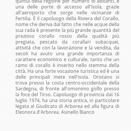
quinta della regione per numero di abitanti, è
una delle porte di accesso all'Isola, grazie
all'aeroporto che sorge nelle vicinanze di
Fertilia. È il capoluogo della Riviera del Corallo,
nome che deriva dal fatto che nelle acque della
sua rada è presente la più grande quantità del
prezioso corallo rosso della qualità più
pregiata, pescato da corallari subacquei,
attività che con la lavorazione e la vendita, da
secoli ha avuto una grande importanza di
carattere economico e culturale, tanto che un
ramo di corallo è inserito nello stemma della
città. Ha una forte vocazione turistica ed è una
delle principali mete nell'isola. Oristano si
trova presso la costa centro-occidentale della
Sardegna, di fronte all'omonimo golfo presso
la foce del Tirso. Capoluogo di provincia dal 16
luglio 1974, ha una storia antica, in particolare
legata al Giudicato di Arborea ed alla figura di
Eleonora d'Arborea. Asinello Bianco