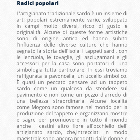
Radici popolari
L'artigianato tradizionale sardo è un insieme di
arti popolari estremamente vario, sviluppato
in campi molto diversi, ricco di gusto e
originalità. Alcune di queste forme artistiche
sono di origine antica ed hanno subito
l'influenza delle diverse culture che hanno
segnato la storia dell'isola. I tappeti sardi, con
le lenzuola, le tovaglie, gli asciugamani e gli
accessori per la casa sono portatori di una
simbologia tutta particolare. In essi troviamo
raffigurata la pavoncella, un uccello simbolico.
È quasi un peccato pensare ad un tappeto
sardo come un qualcosa da stendere sul
pavimento e non come un pezzo d'arredo di
una bellezza straordinaria. Alcune località
come Mogoro sono famose nel mondo per la
produzione del tappeto e organizzano mostre
e sagre per promuovere in tutto il mondo
anche i cestini altro fiore all'occhiello dell'
artigianato sardo, che,intrecciati in modo
magistrale sono ancora prodotti dalle donne e