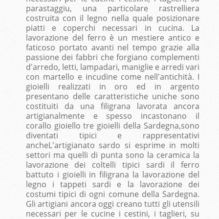
parastaggiu, una particolare rastrelliera
costruita con il legno nella quale posizionare
piatti e coperchi necessari in cucina. La
lavorazione del ferro è un mestiere antico e
faticoso portato avanti nel tempo grazie alla
passione dei fabbri che forgiano complementi
d'arredo, letti, lampadari, maniglie e arredi vari
con martello e incudine come nell'antichità. I
gioielli realizzati in oro ed in argento
presentano delle caratteristiche uniche sono
costituiti da una filigrana lavorata ancora
artigianalmente e spesso incastonano il
corallo gioiello tre gioielli della Sardegna,sono
diventati tipici e rappresentativi
ancheL'artigianato sardo si esprime in molti
settori ma quelli di punta sono la ceramica la
lavorazione dei coltelli tipici sardi il ferro
battuto i gioielli in filigrana la lavorazione del
legno i tappeti sardi e la lavorazione dei
costumi tipici di ogni comune della Sardegna.
Gli artigiani ancora oggi creano tutti gli utensili
necessari per le cucine i cestini, i taglieri, su