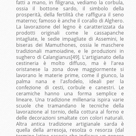
fatti a mano, in filigrana, vediamo la corbula,
ossia il bottone sardo, il simbolo della
prosperità, della fertilità che raffigura il seno
materno; famoso è anche il corallo di Alghero.
La lavorazione del legno è caratterizzata da
prodotti originali come le cassapanche
intagliate, le sedie impagliate di Assemini, le
biseras dei Mamuthones, ossia le maschere
tradizionali mamoiadine, e le produzioni in
sughero di Calangianus[49]. L'artigianato della
cestineria è molto diffuso, ma è l'area
oristanese la zona dove maggiormente si
lavorano le materie prime, come il giunco, la
palma nana e l'asfodelo, ideali per la
confezione di cesti, corbule e canestri. Le
ceramiche hanno una forma semplice e
lineare. Una tradizione millenaria ispira varie
scuole che tramandano le tecniche della
lavorazione al tornio, della cottura al forno e
delle decorazioni smaltate con colori naturali.
Altra antica tradizione artigianale sarda è
quella della arresoja, resolza o resorza (dal
termine latino rasoria che indicava un genere