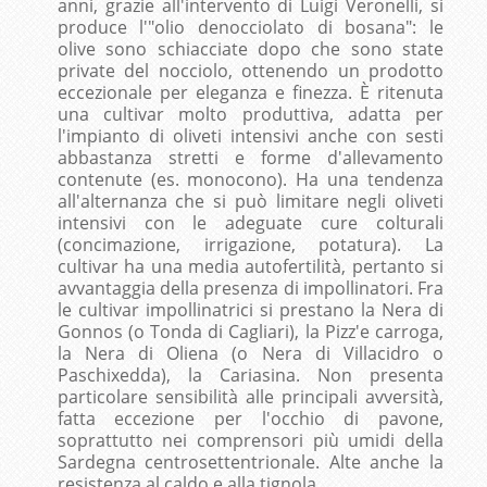
anni, grazie all'intervento di Luigi Veronelli, si
produce l'"olio denocciolato di bosana": le
olive sono schiacciate dopo che sono state
private del nocciolo, ottenendo un prodotto
eccezionale per eleganza e finezza. È ritenuta
una cultivar molto produttiva, adatta per
l'impianto di oliveti intensivi anche con sesti
abbastanza stretti e forme d'allevamento
contenute (es. monocono). Ha una tendenza
all'alternanza che si può limitare negli oliveti
intensivi con le adeguate cure colturali
(concimazione, irrigazione, potatura). La
cultivar ha una media autofertilità, pertanto si
avvantaggia della presenza di impollinatori. Fra
le cultivar impollinatrici si prestano la Nera di
Gonnos (o Tonda di Cagliari), la Pizz'e carroga,
la Nera di Oliena (o Nera di Villacidro o
Paschixedda), la Cariasina. Non presenta
particolare sensibilità alle principali avversità,
fatta eccezione per l'occhio di pavone,
soprattutto nei comprensori più umidi della
Sardegna centrosettentrionale. Alte anche la
resistenza al caldo e alla tignola.