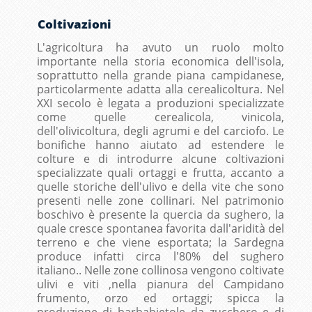
Coltivazioni
L'agricoltura ha avuto un ruolo molto
importante nella storia economica dell'isola,
soprattutto nella grande piana campidanese,
particolarmente adatta alla cerealicoltura. Nel
XXI secolo è legata a produzioni specializzate
come quelle cerealicola, vinicola,
dell'olivicoltura, degli agrumi e del carciofo. Le
bonifiche hanno aiutato ad estendere le
colture e di introdurre alcune coltivazioni
specializzate quali ortaggi e frutta, accanto a
quelle storiche dell'ulivo e della vite che sono
presenti nelle zone collinari. Nel patrimonio
boschivo è presente la quercia da sughero, la
quale cresce spontanea favorita dall'aridità del
terreno e che viene esportata; la Sardegna
produce infatti circa l'80% del sughero
italiano.. Nelle zone collinosa vengono coltivate
ulivi e viti ,nella pianura del Campidano
frumento, orzo ed ortaggi; spicca la
produzione di barbabietole da zucchero e di