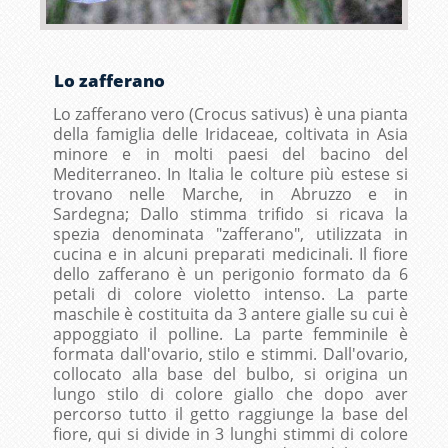
Lo zafferano
Lo zafferano vero (Crocus sativus) è una pianta
della famiglia delle Iridaceae, coltivata in Asia
minore e in molti paesi del bacino del
Mediterraneo. In Italia le colture più estese si
trovano nelle Marche, in Abruzzo e in
Sardegna; Dallo stimma trifido si ricava la
spezia denominata "zafferano", utilizzata in
cucina e in alcuni preparati medicinali. Il fiore
dello zafferano è un perigonio formato da 6
petali di colore violetto intenso. La parte
maschile è costituita da 3 antere gialle su cui è
appoggiato il polline. La parte femminile è
formata dall'ovario, stilo e stimmi. Dall'ovario,
collocato alla base del bulbo, si origina un
lungo stilo di colore giallo che dopo aver
percorso tutto il getto raggiunge la base del
fiore, qui si divide in 3 lunghi stimmi di colore