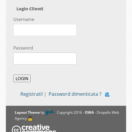
Login Clienti
Username
Password
Registrati!
Password dimenticata ?
|
Layout Theme
by
Copyright 2016 -
OWA
- Oropallo Web
Agency