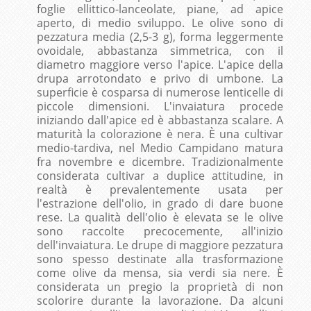
foglie ellittico-lanceolate, piane, ad apice
aperto, di medio sviluppo. Le olive sono di
pezzatura media (2,5-3 g), forma leggermente
ovoidale, abbastanza simmetrica, con il
diametro maggiore verso l'apice. L'apice della
drupa arrotondato e privo di umbone. La
superficie è cosparsa di numerose lenticelle di
piccole dimensioni. L'invaiatura procede
iniziando dall'apice ed è abbastanza scalare. A
maturità la colorazione è nera. È una cultivar
medio-tardiva, nel Medio Campidano matura
fra novembre e dicembre. Tradizionalmente
considerata cultivar a duplice attitudine, in
realtà è prevalentemente usata per
l'estrazione dell'olio, in grado di dare buone
rese. La qualità dell'olio è elevata se le olive
sono raccolte precocemente, all'inizio
dell'invaiatura. Le drupe di maggiore pezzatura
sono spesso destinate alla trasformazione
come olive da mensa, sia verdi sia nere. È
considerata un pregio la proprietà di non
scolorire durante la lavorazione. Da alcuni