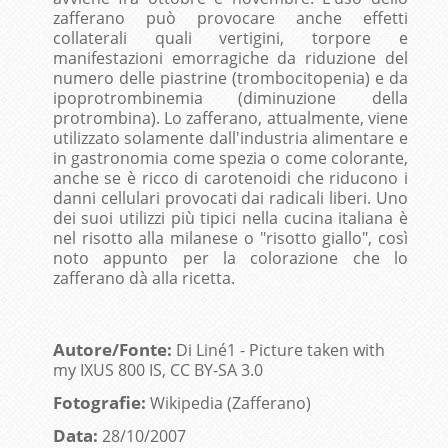
zafferano può provocare anche effetti
collaterali quali vertigini, torpore e
manifestazioni emorragiche da riduzione del
numero delle piastrine (trombocitopenia) e da
ipoprotrombinemia (diminuzione della
protrombina). Lo zafferano, attualmente, viene
utilizzato solamente dall'industria alimentare e
in gastronomia come spezia o come colorante,
anche se è ricco di carotenoidi che riducono i
danni cellulari provocati dai radicali liberi. Uno
dei suoi utilizzi più tipici nella cucina italiana è
nel risotto alla milanese o "risotto giallo", così
noto appunto per la colorazione che lo
zafferano dà alla ricetta.
Autore/Fonte:
Di Liné1 - Picture taken with
my IXUS 800 IS, CC BY-SA 3.0
Fotografie:
Wikipedia (Zafferano)
Data:
28/10/2007