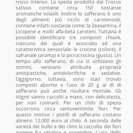
rosso intenso. La spezia prodotta dal Crocus
sativus contiene circa 150 sostanze
aromatiche volatili. Inoltre lo zafferano è uno
degli alimenti più ricchi di carotenoidi,
contiene infatti sostanze come: la Zeaxantina, il
Licopene e molti alfa-beta caroteni. Tuttavia è
possibile identificare tre composti chiave,
ciascuno dei quali è associato ad una
caratteristica sensoriale: le crocine (colore), il
safranale (aroma) e la picrocrocina (gusto). Un
tempo allo zafferano, di cui si utilizzano gli
stimmi, venivano attribuite proprietà
antispastiche, antidolorifiche e sedative.
Oggigiorno, tuttavia, sono stati trovati
composti abortivi e l'uso di 20 g al dì di
zafferano può anche risultare mortale. Gli
stigmi vanno raccolti a mano, con delicatezza,
per non rovinarli. Per un chilo di spezia
occorrono circa centoventimila fiori. Per
questo motivo i pistilli di zafferano costano
almeno 12.000 euro al chilo. A seconda delle
varietà dei bulbi e dei climi la raccolta dei fiori
avviene fra ottobre e novembre. L'uso dello