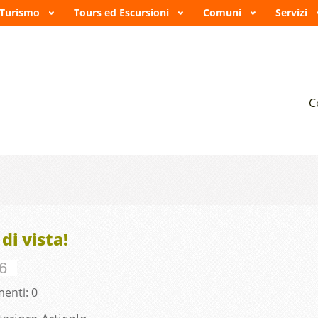
 Turismo
Tours ed Escursioni
Comuni
Servizi
A
C
di vista!
6
enti: 0