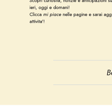
Scopri curiosità, notizie e anticipazioni s
ieri, oggi e domani!
Clicca
mi piace
nelle pagine e sarai aggi
attivita'!
B