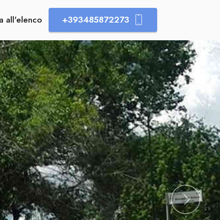
a all'elenco
+393485872273
Succes