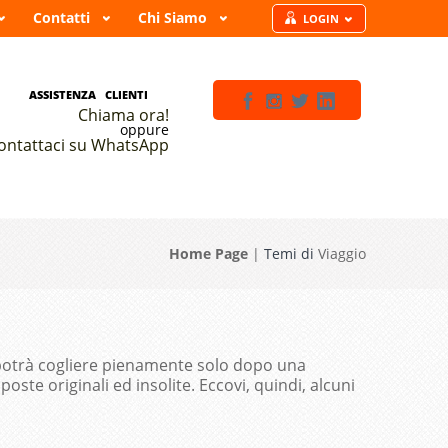
Contatti
Chi Siamo
LOGIN
SSISTENZA CLIENTI
Chiama ora!
oppure
ontattaci su WhatsApp
Home Page
|
Temi di
Viaggio
 potrà cogliere pienamente solo dopo una
ste originali ed insolite. Eccovi, quindi, alcuni