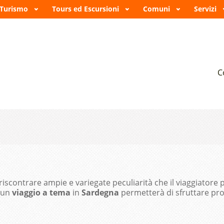
 Turismo
Tours ed Escursioni
Comuni
Servizi
A
C
scontrare ampie e variegate peculiarità che il viaggiatore
 un
viaggio a tema
in
Sardegna
permetterà di sfruttare propo