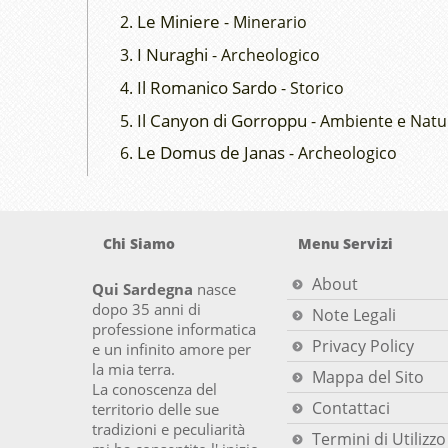
Le Miniere
2.
- Minerario
I Nuraghi
3.
- Archeologico
Il Romanico Sardo
4.
- Storico
Il Canyon di Gorroppu
5.
- Ambiente e Natu
Le Domus de Janas
6.
- Archeologico
Chi Siamo
Menu Servizi
About
Qui Sardegna
nasce
dopo 35 anni di
Note Legali
professione informatica
Privacy Policy
e un infinito amore per
la mia terra.
Mappa del Sito
La conoscenza del
Contattaci
territorio delle sue
tradizioni e peculiarità
Termini di Utilizzo